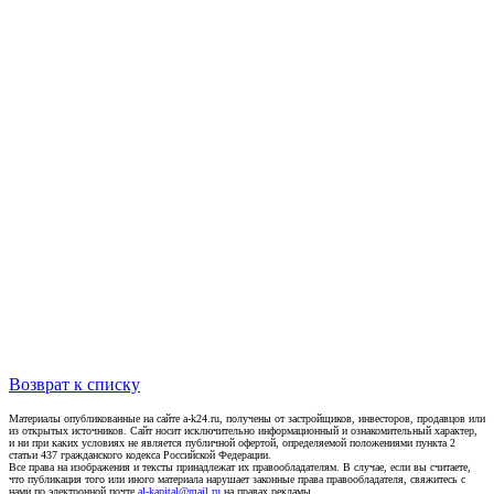
Возврат к списку
Материалы опубликованные на сайте a-k24.ru, получены от застройщиков, инвесторов, продавцов или
из открытых источников. Сайт носит исключительно информационный и ознакомительный характер,
и ни при каких условиях не является публичной офертой, определяемой положениями пункта 2
статьи 437 гражданского кодекса Российской Федерации.
Все права на изображения и тексты принадлежат их правообладателям. В случае, если вы считаете,
что публикация того или иного материала нарушает законные права правообладателя, свяжитесь с
нами по электронной почте
al-kapital@mail.ru
на правах рекламы.