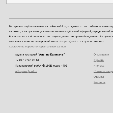
Материалы опубликованные на сайте a-k24.ru, получены от застройщиков, инвест
характер, и ни при каких условиях не является публичной офертой, определяемой 
Все права на изображения и тексты принадлежат их правообладателям. В случае, 
свяжитесь с нами по электронной почте
al-kapital@mail.ru
на правах рекламы.
Согласие на обработку персональных данных
группа компаний
"Альянс Капиталъ"
О компании
+7 (391) 242-28-64
Юристы
Красноярский рабочий 160E, офис - 402
Ипотека
al-kapital@mail.ru
Срочный выку
Отзывы
Контакты