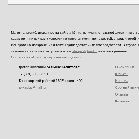
Материалы опубликованные на сайте a-k24.ru, получены от застройщиков, инвест
характер, и ни при каких условиях не является публичной офертой, определяемой 
Все права на изображения и тексты принадлежат их правообладателям. В случае, 
свяжитесь с нами по электронной почте
al-kapital@mail.ru
на правах рекламы.
Согласие на обработку персональных данных
группа компаний
"Альянс Капиталъ"
О компании
+7 (391) 242-28-64
Юристы
Красноярский рабочий 160E, офис - 402
Ипотека
al-kapital@mail.ru
Срочный выку
Отзывы
Контакты