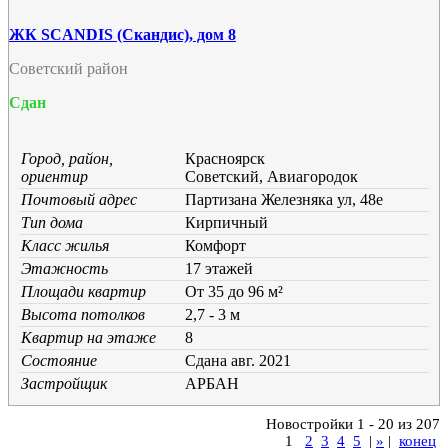
ЖК SCANDIS (Скандис), дом 8
Советский район
Сдан
Город, район,
Красноярск
ориентир
Советский, Авиагородок
Почтовый адрес
Партизана Железняка ул, 48е
Тип дома
Кирпичный
Класс жилья
Комфорт
Этажность
17 этажей
Площади квартир
От 35 до 96 м²
Высота потолков
2,7 - 3 м
Квартир на этаже
8
Состояние
Cдана авг. 2021
Застройщик
АРБАН
Новостройки 1 - 20 из 207
1
2
3
4
5
|
»
|
конец