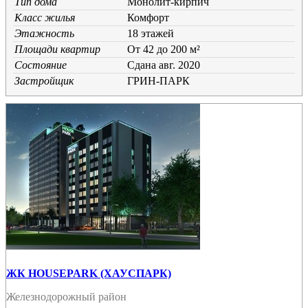
Тип дома
Монолит-кирпич
Класс жилья
Комфорт
Этажность
18 этажей
Площади квартир
От 42 до 200 м²
Состояние
Cдана авг. 2020
Застройщик
ГРИН-ПАРК
ЖК HOUSEPARK (ХАУСПАРК)
Железнодорожный район