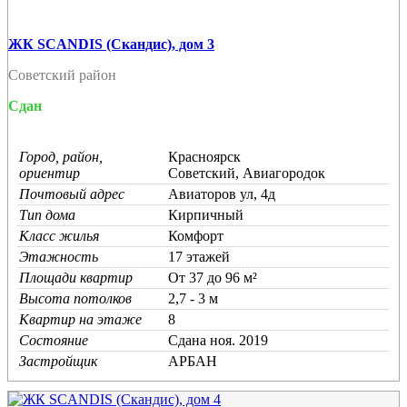
ЖК SCANDIS (Скандис), дом 3
Советский район
Сдан
Город, район,
Красноярск
ориентир
Советский, Авиагородок
Почтовый адрес
Авиаторов ул, 4д
Тип дома
Кирпичный
Класс жилья
Комфорт
Этажность
17 этажей
Площади квартир
От 37 до 96 м²
Высота потолков
2,7 - 3 м
Квартир на этаже
8
Состояние
Cдана ноя. 2019
Застройщик
АРБАН