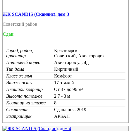
ЖК SCANDIS (Скандис), дом 3
Советский район
Сдан
Город, район,
Красноярск
ориентир
Советский, Авиагородок
Почтовый адрес
Авиаторов ул, 4д
Тип дома
Кирпичный
Класс жилья
Комфорт
Этажность
17 этажей
Площади квартир
От 37 до 96 м²
Высота потолков
2,7 - 3 м
Квартир на этаже
8
Состояние
Cдана ноя. 2019
Застройщик
АРБАН