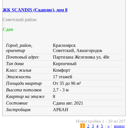
ЖК SCANDIS (Скандис), дом 8
Советский район
Сдан
Город, район,
Красноярск
ориентир
Советский, Авиагородок
Почтовый адрес
Партизана Железняка ул, 48е
Тип дома
Кирпичный
Класс жилья
Комфорт
Этажность
17 этажей
Площади квартир
От 35 до 96 м²
Высота потолков
2,7 - 3 м
Квартир на этаже
8
Состояние
Cдана авг. 2021
Застройщик
АРБАН
Новостройки 1 - 20 из 207
1
2
3
4
5
|
»
|
конец