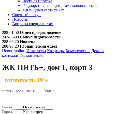
Военная ипотека
Государственная программа молодая семья
Жилищный сертификат
Срочный выкуп
Новости
Вопросы специалистам
288-01-50
Отдел продаж долевое
242-86-80
Выкуп недвижимости
288-66-20
Ипотека
288-96-20
Юридический отдел
Новостройки
Инвесторы
Квартиры
Коммерческая
Дома и
коттеджи
Гаражи
Земля
ЖК ПЯТЬ+, дом 1, корп 3
готовность 49%
«Будущее строится сейчас»
Район
Октябрьский
Город,
Красноярск