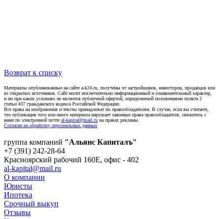
Возврат к списку
Материалы опубликованные на сайте a-k24.ru, получены от застройщиков, инвесторов, продавцов или
из открытых источников. Сайт носит исключительно информационный и ознакомительный характер,
и ни при каких условиях не является публичной офертой, определяемой положениями пункта 2
статьи 437 гражданского кодекса Российской Федерации.
Все права на изображения и тексты принадлежат их правообладателям. В случае, если вы считаете,
что публикация того или иного материала нарушает законные права правообладателя, свяжитесь с
нами по электронной почте
al-kapital@mail.ru
на правах рекламы.
Согласие на обработку персональных данных
группа компаний
"Альянс Капиталъ"
+7 (391) 242-28-64
Красноярский рабочий 160E, офис - 402
al-kapital@mail.ru
О компании
Юристы
Ипотека
Срочный выкуп
Отзывы