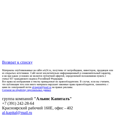
Возврат к списку
Материалы опубликованные на сайте a-k24.ru, получены от застройщиков, инвесторов, продавцов или
из открытых источников. Сайт носит исключительно информационный и ознакомительный характер,
и ни при каких условиях не является публичной офертой, определяемой положениями пункта 2
статьи 437 гражданского кодекса Российской Федерации.
Все права на изображения и тексты принадлежат их правообладателям. В случае, если вы считаете,
что публикация того или иного материала нарушает законные права правообладателя, свяжитесь с
нами по электронной почте
al-kapital@mail.ru
на правах рекламы.
Согласие на обработку персональных данных
группа компаний
"Альянс Капиталъ"
+7 (391) 242-28-64
Красноярский рабочий 160E, офис - 402
al-kapital@mail.ru