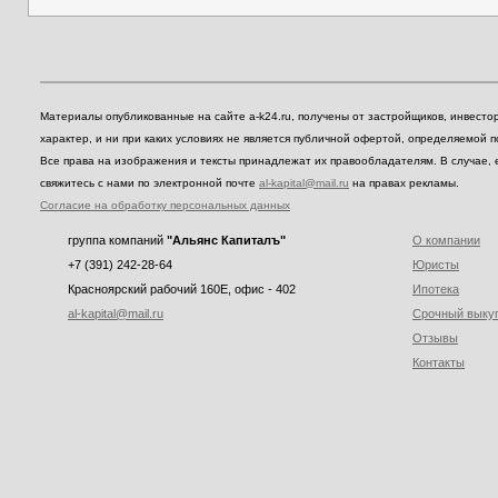
Материалы опубликованные на сайте a-k24.ru, получены от застройщиков, инвест
характер, и ни при каких условиях не является публичной офертой, определяемой 
Все права на изображения и тексты принадлежат их правообладателям. В случае, 
свяжитесь с нами по электронной почте
al-kapital@mail.ru
на правах рекламы.
Согласие на обработку персональных данных
группа компаний
"Альянс Капиталъ"
О компании
+7 (391) 242-28-64
Юристы
Красноярский рабочий 160E, офис - 402
Ипотека
al-kapital@mail.ru
Срочный выку
Отзывы
Контакты