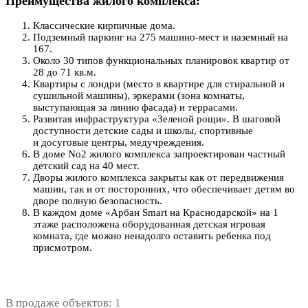
Преимущества жилого комплекса:
Классические кирпичные дома.
Подземный паркинг на 275 машино-мест и наземный на
167.
Около 30 типов функциональных планировок квартир от
28 до 71 кв.м.
Квартиры с лондри (место в квартире для стиральной и
сушильной машины), эркерами (зона комнаты,
выступающая за линию фасада) и террасами.
Развитая инфраструктура «Зеленой рощи». В шаговой
доступности детские сады и школы, спортивные
и досуговые центры, медучреждения.
В доме No2 жилого комплекса запроектирован частный
детский сад на 40 мест.
Дворы жилого комплекса закрыты как от передвижения
машин, так и от посторонних, что обеспечивает детям во
дворе полную безопасность.
В каждом доме «Арбан Smart на Краснодарской» на 1
этаже расположена оборудованная детская игровая
комната, где можно ненадолго оставить ребенка под
присмотром.
В продаже объектов: 1