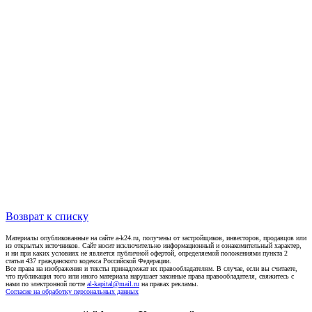
Возврат к списку
Материалы опубликованные на сайте a-k24.ru, получены от застройщиков, инвесторов, продавцов или
из открытых источников. Сайт носит исключительно информационный и ознакомительный характер,
и ни при каких условиях не является публичной офертой, определяемой положениями пункта 2
статьи 437 гражданского кодекса Российской Федерации.
Все права на изображения и тексты принадлежат их правообладателям. В случае, если вы считаете,
что публикация того или иного материала нарушает законные права правообладателя, свяжитесь с
нами по электронной почте
al-kapital@mail.ru
на правах рекламы.
Согласие на обработку персональных данных