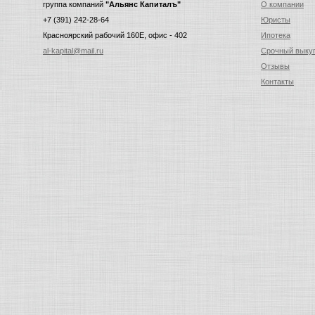
группа компаний
"Альянс Капиталъ"
О компании
+7 (391) 242-28-64
Юристы
Красноярский рабочий 160E, офис - 402
Ипотека
al-kapital@mail.ru
Срочный выку
Отзывы
Контакты