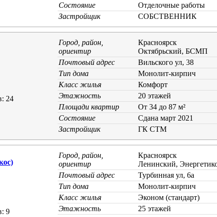
Состояние
Отделочные работы
Застройщик
СОБСТВЕННИК
Город, район,
Красноярск
ориентир
Октябрьский, БСМП
Почтовый адрес
Вильского ул, 38
Тип дома
Монолит-кирпич
Класс жилья
Комфорт
Этажность
20 этажей
: 24
Площади квартир
От 34 до 87 м²
Состояние
Cдана март 2021
Застройщик
ГК СТМ
Город, район,
Красноярск
кос)
ориентир
Ленинский, Энергетик
Почтовый адрес
Турбинная ул, 6а
Тип дома
Монолит-кирпич
Класс жилья
Эконом (стандарт)
Этажность
25 этажей
: 9