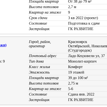
Площади квартир
От 38 до 79 м²
Высота потолков
2,7 м
Квартир на этаже
9
Срок сдачи
3 кв 2022 (проект)
Состояние
Подготовка к сдаче
Застройщик
ГК РАЗВИТИЕ
Город, район,
Красноярск
жн)
ориентир
Октябрьский, Николае
(Студгородок)
Почтовый адрес
Ладо Кецховели ул, 37
: 9
Тип дома
Монолит-кирпич
Класс жилья
Комфорт
Этажность
19 этажей
Площади квартир
39 до 100 м²
Высота потолков
2,75 м
Квартир на этаже
5-6
Состояние
Cдана янв. 2022
Застройщик
ГК РАЗВИТИЕ