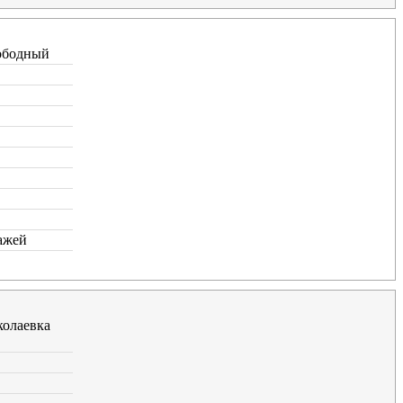
ободный
ажей
олаевка