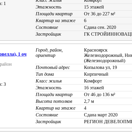
Класс жилья
Комфорт
: 1
Этажность
15 этажей
Площади квартир
От 36 до 227 м²
Квартир на этаже
6
Состояние
Cдана сен. 2020
Застройщик
ГК СТРОЙИННОВАЦ
Город, район,
Красноярск
елла), 1 оч
ориентир
Железнодорожный, Ник
(Железнодорожный)
район
Почтовый адрес
Копылова ул, 19
Тип дома
Кирпичный
Класс жилья
Комфорт
: 3
Этажность
16 этажей
Площади квартир
От 46 до 136 м²
Высота потолков
2,7 м
Квартир на этаже
4
Состояние
Cдана март 2020
Застройщик
РЕГИОН ДЕВЕЛОПМ