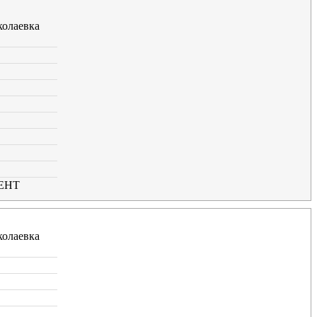
олаевка
ЕНТ
олаевка