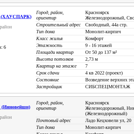
Город, район,
Красноярск
 (ХАУСПАРК)
ориентир
Железнодорожный, Св
Строительный адрес
Свободный, 44а стр.
район
Тип дома
Монолит-кирпич
Класс жилья
Комфорт
Этажность
9 - 16 этажей
: 6
Площади квартир
От 50 до 137 м²
Высота потолков
2,73 м
Квартир на этаже
7
Срок сдачи
4 кв 2022 (проект)
Состояние
Возведение верхних эт
Застройщик
СИБСПЕЦМОНТАЖ
Город, район,
Красноярск
(Инновейшн)
ориентир
Железнодорожный, Ник
(Железнодорожный)
район
Почтовый адрес
Ладо Кецховели ул, 20
Тип дома
Монолит-кирпич