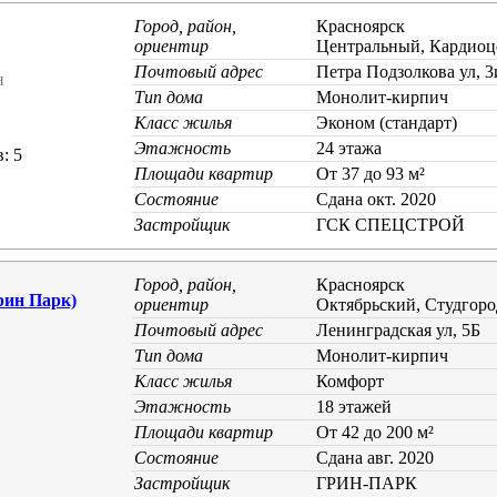
Город, район,
Красноярск
ориентир
Центральный, Кардиоц
Почтовый адрес
Петра Подзолкова ул, 3
н
Тип дома
Монолит-кирпич
Класс жилья
Эконом (стандарт)
Этажность
24 этажа
: 5
Площади квартир
От 37 до 93 м²
Состояние
Cдана окт. 2020
Застройщик
ГСК СПЕЦСТРОЙ
Город, район,
Красноярск
рин Парк)
ориентир
Октябрьский, Студгоро
Почтовый адрес
Ленинградская ул, 5Б
Тип дома
Монолит-кирпич
Класс жилья
Комфорт
Этажность
18 этажей
Площади квартир
От 42 до 200 м²
Состояние
Cдана авг. 2020
Застройщик
ГРИН-ПАРК