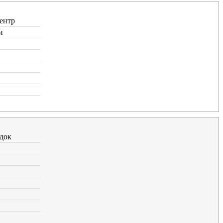
ентр
и
док