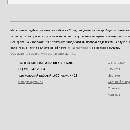
Материалы опубликованные на сайте a-k24.ru, получены от застройщиков, инвест
характер, и ни при каких условиях не является публичной офертой, определяемой 
Все права на изображения и тексты принадлежат их правообладателям. В случае, 
свяжитесь с нами по электронной почте
al-kapital@mail.ru
на правах рекламы.
Согласие на обработку персональных данных
группа компаний
"Альянс Капиталъ"
О компании
+7 (391) 242-28-64
Юристы
Красноярский рабочий 160E, офис - 402
Ипотека
al-kapital@mail.ru
Срочный выку
Отзывы
Контакты