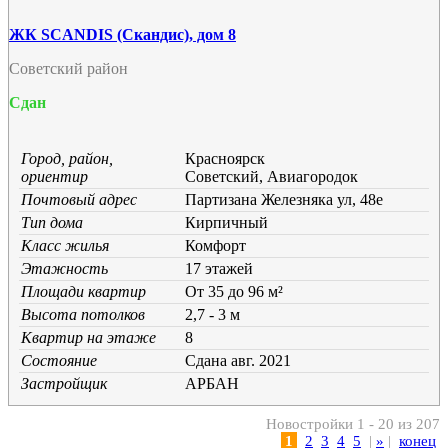
ЖК SCANDIS (Скандис), дом 8
Советский район
Сдан
Город, район,
Красноярск
ориентир
Советский, Авиагородок
Почтовый адрес
Партизана Железняка ул, 48е
Тип дома
Кирпичный
Класс жилья
Комфорт
Этажность
17 этажей
Площади квартир
От 35 до 96 м²
Высота потолков
2,7 - 3 м
Квартир на этаже
8
Состояние
Cдана авг. 2021
Застройщик
АРБАН
Новостройки 1 - 20 из 207
1
2
3
4
5
|
»
|
конец