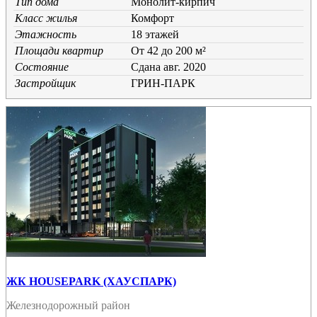
Тип дома
Монолит-кирпич
Класс жилья
Комфорт
Этажность
18 этажей
Площади квартир
От 42 до 200 м²
Состояние
Cдана авг. 2020
Застройщик
ГРИН-ПАРК
ЖК HOUSEPARK (ХАУСПАРК)
Железнодорожный район