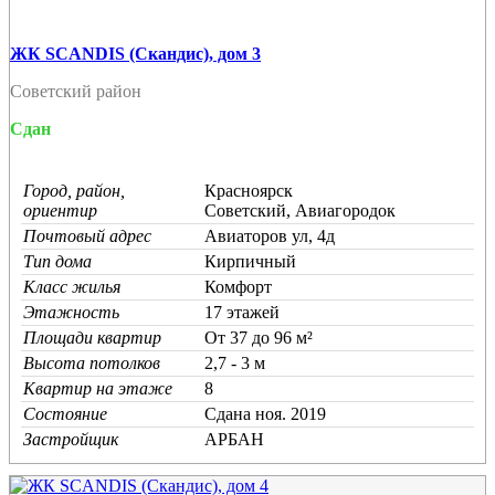
ЖК SCANDIS (Скандис), дом 3
Советский район
Сдан
Город, район,
Красноярск
ориентир
Советский, Авиагородок
Почтовый адрес
Авиаторов ул, 4д
Тип дома
Кирпичный
Класс жилья
Комфорт
Этажность
17 этажей
Площади квартир
От 37 до 96 м²
Высота потолков
2,7 - 3 м
Квартир на этаже
8
Состояние
Cдана ноя. 2019
Застройщик
АРБАН