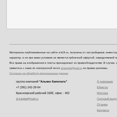
Материалы опубликованные на сайте a-k24.ru, получены от застройщиков, инвест
характер, и ни при каких условиях не является публичной офертой, определяемой 
Все права на изображения и тексты принадлежат их правообладателям. В случае, 
свяжитесь с нами по электронной почте
al-kapital@mail.ru
на правах рекламы.
Согласие на обработку персональных данных
группа компаний
"Альянс Капиталъ"
О компании
+7 (391) 242-28-64
Юристы
Красноярский рабочий 160E, офис - 402
Ипотека
al-kapital@mail.ru
Срочный выку
Отзывы
Контакты