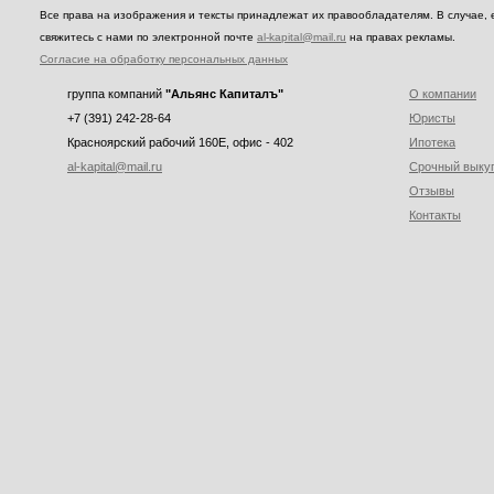
Все права на изображения и тексты принадлежат их правообладателям. В случае, 
свяжитесь с нами по электронной почте
al-kapital@mail.ru
на правах рекламы.
Согласие на обработку персональных данных
группа компаний
"Альянс Капиталъ"
О компании
+7 (391) 242-28-64
Юристы
Красноярский рабочий 160E, офис - 402
Ипотека
al-kapital@mail.ru
Срочный выку
Отзывы
Контакты