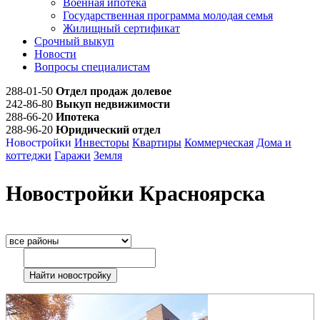
Военная ипотека
Государственная программа молодая семья
Жилищный сертификат
Срочный выкуп
Новости
Вопросы специалистам
288-01-50
Отдел продаж долевое
242-86-80
Выкуп недвижимости
288-66-20
Ипотека
288-96-20
Юридический отдел
Новостройки
Инвесторы
Квартиры
Коммерческая
Дома и
коттеджи
Гаражи
Земля
Новостройки Красноярска