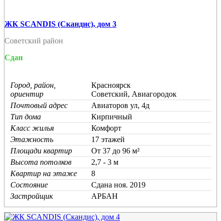
ЖК SCANDIS (Скандис), дом 3
Советский район
Сдан
Город, район,
Красноярск
ориентир
Советский, Авиагородок
Почтовый адрес
Авиаторов ул, 4д
Тип дома
Кирпичный
Класс жилья
Комфорт
Этажность
17 этажей
Площади квартир
От 37 до 96 м²
Высота потолков
2,7 - 3 м
Квартир на этаже
8
Состояние
Cдана ноя. 2019
Застройщик
АРБАН