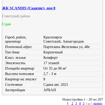
ЖК SCANDIS (Скандис), дом 8
Советский район
Сдан
Город, район,
Красноярск
ориентир
Советский, Авиагородок
Почтовый адрес
Партизана Железняка ул, 48е
Тип дома
Кирпичный
Класс жилья
Комфорт
Этажность
17 этажей
Площади квартир
От 35 до 96 м²
Высота потолков
2,7 - 3 м
Квартир на этаже
8
Состояние
Cдана авг. 2021
Застройщик
АРБАН
Новостройки 1 - 20 из 207
1
2
3
4
5
|
»
|
конец