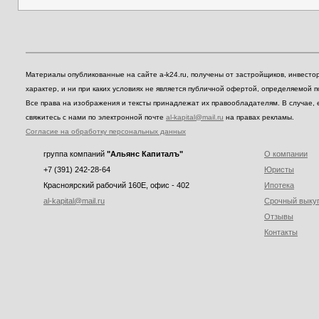
Материалы опубликованные на сайте a-k24.ru, получены от застройщиков, инвест
характер, и ни при каких условиях не является публичной офертой, определяемой 
Все права на изображения и тексты принадлежат их правообладателям. В случае, 
свяжитесь с нами по электронной почте
al-kapital@mail.ru
на правах рекламы.
Согласие на обработку персональных данных
группа компаний
"Альянс Капиталъ"
О компании
+7 (391) 242-28-64
Юристы
Красноярский рабочий 160E, офис - 402
Ипотека
al-kapital@mail.ru
Срочный выку
Отзывы
Контакты