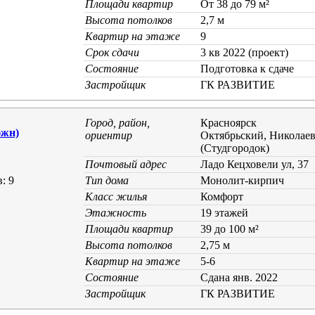
Площади квартир
От 38 до 79 м²
Высота потолков
2,7 м
Квартир на этаже
9
Срок сдачи
3 кв 2022 (проект)
Состояние
Подготовка к сдаче
Застройщик
ГК РАЗВИТИЕ
Город, район,
Красноярск
жн)
ориентир
Октябрьский, Николае
(Студгородок)
Почтовый адрес
Ладо Кецховели ул, 37
: 9
Тип дома
Монолит-кирпич
Класс жилья
Комфорт
Этажность
19 этажей
Площади квартир
39 до 100 м²
Высота потолков
2,75 м
Квартир на этаже
5-6
Состояние
Cдана янв. 2022
Застройщик
ГК РАЗВИТИЕ