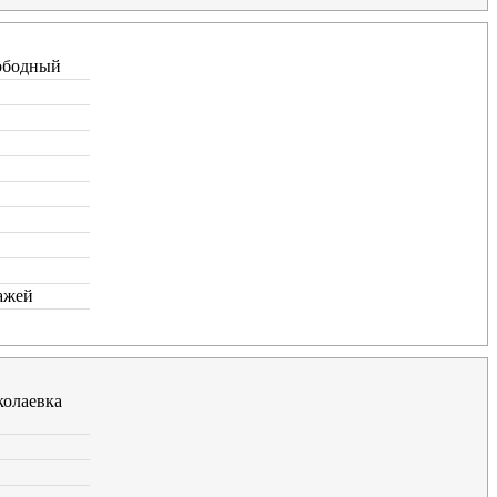
ободный
ажей
олаевка