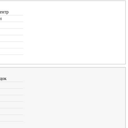
ентр
и
док