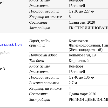
Класс жилья
Комфорт
: 1
Этажность
15 этажей
Площади квартир
От 36 до 227 м²
Квартир на этаже
6
Состояние
Cдана сен. 2020
Застройщик
ГК СТРОЙИННОВАЦ
Город, район,
Красноярск
елла), 1 оч
ориентир
Железнодорожный, Ник
(Железнодорожный)
район
Почтовый адрес
Копылова ул, 19
Тип дома
Кирпичный
Класс жилья
Комфорт
: 3
Этажность
16 этажей
Площади квартир
От 46 до 136 м²
Высота потолков
2,7 м
Квартир на этаже
4
Состояние
Cдана март 2020
Застройщик
РЕГИОН ДЕВЕЛОПМ