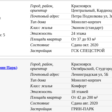
Город, район,
Красноярск
ориентир
Центральный, Кардиоц
Почтовый адрес
Петра Подзолкова ул, 3
н
Тип дома
Монолит-кирпич
Класс жилья
Эконом (стандарт)
Этажность
24 этажа
: 5
Площади квартир
От 37 до 93 м²
Состояние
Cдана окт. 2020
Застройщик
ГСК СПЕЦСТРОЙ
Город, район,
Красноярск
рин Парк)
ориентир
Октябрьский, Студгоро
Почтовый адрес
Ленинградская ул, 5Б
Тип дома
Монолит-кирпич
Класс жилья
Комфорт
Этажность
18 этажей
Площади квартир
От 42 до 200 м²
Состояние
Cдана авг. 2020
Застройщик
ГРИН-ПАРК