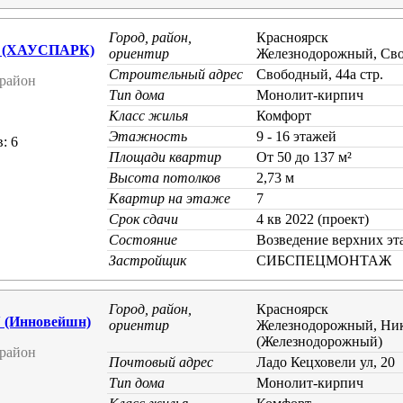
Город, район,
Красноярск
 (ХАУСПАРК)
ориентир
Железнодорожный, Св
Строительный адрес
Свободный, 44а стр.
район
Тип дома
Монолит-кирпич
Класс жилья
Комфорт
Этажность
9 - 16 этажей
: 6
Площади квартир
От 50 до 137 м²
Высота потолков
2,73 м
Квартир на этаже
7
Срок сдачи
4 кв 2022 (проект)
Состояние
Возведение верхних эт
Застройщик
СИБСПЕЦМОНТАЖ
Город, район,
Красноярск
(Инновейшн)
ориентир
Железнодорожный, Ник
(Железнодорожный)
район
Почтовый адрес
Ладо Кецховели ул, 20
Тип дома
Монолит-кирпич