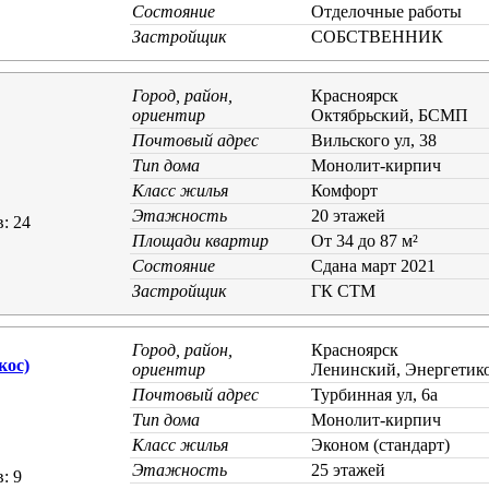
Состояние
Отделочные работы
Застройщик
СОБСТВЕННИК
Город, район,
Красноярск
ориентир
Октябрьский, БСМП
Почтовый адрес
Вильского ул, 38
Тип дома
Монолит-кирпич
Класс жилья
Комфорт
Этажность
20 этажей
: 24
Площади квартир
От 34 до 87 м²
Состояние
Cдана март 2021
Застройщик
ГК СТМ
Город, район,
Красноярск
кос)
ориентир
Ленинский, Энергетик
Почтовый адрес
Турбинная ул, 6а
Тип дома
Монолит-кирпич
Класс жилья
Эконом (стандарт)
Этажность
25 этажей
: 9