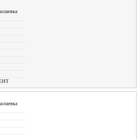
олаевка
ЕНТ
олаевка