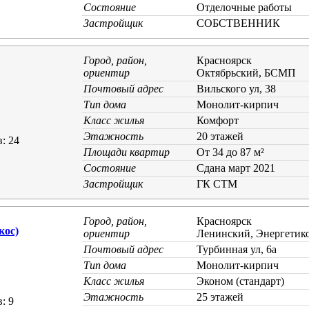
Состояние
Отделочные работы
Застройщик
СОБСТВЕННИК
Город, район,
Красноярск
ориентир
Октябрьский, БСМП
Почтовый адрес
Вильского ул, 38
Тип дома
Монолит-кирпич
Класс жилья
Комфорт
Этажность
20 этажей
: 24
Площади квартир
От 34 до 87 м²
Состояние
Cдана март 2021
Застройщик
ГК СТМ
Город, район,
Красноярск
кос)
ориентир
Ленинский, Энергетик
Почтовый адрес
Турбинная ул, 6а
Тип дома
Монолит-кирпич
Класс жилья
Эконом (стандарт)
Этажность
25 этажей
: 9