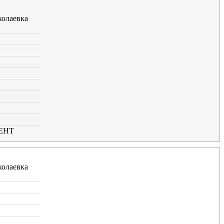
олаевка
ЕНТ
олаевка