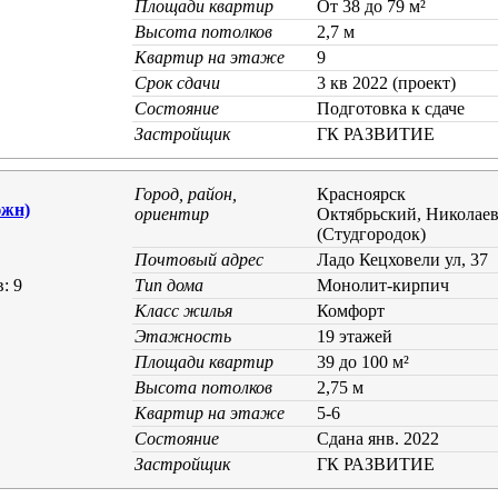
Площади квартир
От 38 до 79 м²
Высота потолков
2,7 м
Квартир на этаже
9
Срок сдачи
3 кв 2022 (проект)
Состояние
Подготовка к сдаче
Застройщик
ГК РАЗВИТИЕ
Город, район,
Красноярск
жн)
ориентир
Октябрьский, Николае
(Студгородок)
Почтовый адрес
Ладо Кецховели ул, 37
: 9
Тип дома
Монолит-кирпич
Класс жилья
Комфорт
Этажность
19 этажей
Площади квартир
39 до 100 м²
Высота потолков
2,75 м
Квартир на этаже
5-6
Состояние
Cдана янв. 2022
Застройщик
ГК РАЗВИТИЕ