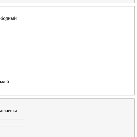
ободный
ажей
олаевка