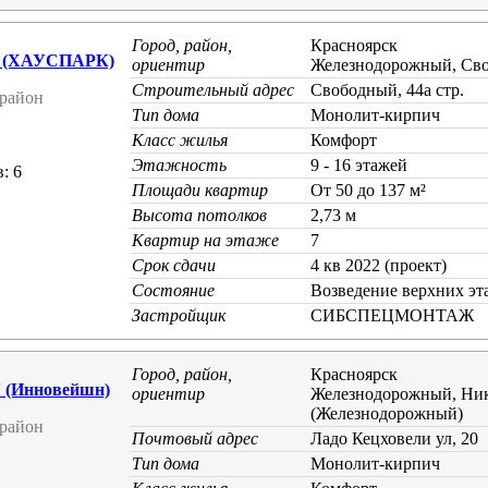
Город, район,
Красноярск
 (ХАУСПАРК)
ориентир
Железнодорожный, Св
Строительный адрес
Свободный, 44а стр.
район
Тип дома
Монолит-кирпич
Класс жилья
Комфорт
Этажность
9 - 16 этажей
: 6
Площади квартир
От 50 до 137 м²
Высота потолков
2,73 м
Квартир на этаже
7
Срок сдачи
4 кв 2022 (проект)
Состояние
Возведение верхних эт
Застройщик
СИБСПЕЦМОНТАЖ
Город, район,
Красноярск
(Инновейшн)
ориентир
Железнодорожный, Ник
(Железнодорожный)
район
Почтовый адрес
Ладо Кецховели ул, 20
Тип дома
Монолит-кирпич