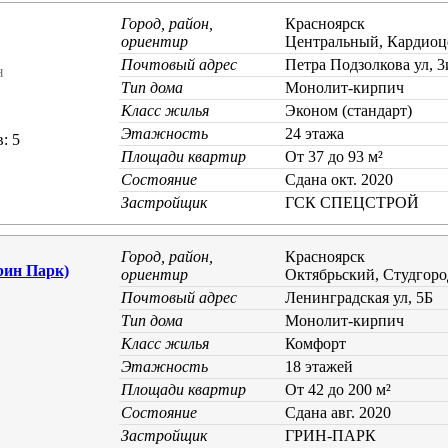
Город, район,
Красноярск
ориентир
Центральный, Кардиоц
Почтовый адрес
Петра Подзолкова ул, 3
н
Тип дома
Монолит-кирпич
Класс жилья
Эконом (стандарт)
Этажность
24 этажа
: 5
Площади квартир
От 37 до 93 м²
Состояние
Cдана окт. 2020
Застройщик
ГСК СПЕЦСТРОЙ
Город, район,
Красноярск
рин Парк)
ориентир
Октябрьский, Студгоро
Почтовый адрес
Ленинградская ул, 5Б
Тип дома
Монолит-кирпич
Класс жилья
Комфорт
Этажность
18 этажей
Площади квартир
От 42 до 200 м²
Состояние
Cдана авг. 2020
Застройщик
ГРИН-ПАРК