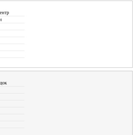
ентр
и
док