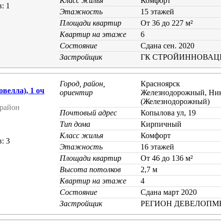
Класс жилья
Комфорт
: 1
Этажность
15 этажей
Площади квартир
От 36 до 227 м²
Квартир на этаже
6
Состояние
Cдана сен. 2020
Застройщик
ГК СТРОЙИННОВАЦ
Город, район,
Красноярск
елла), 1 оч
ориентир
Железнодорожный, Ник
(Железнодорожный)
район
Почтовый адрес
Копылова ул, 19
Тип дома
Кирпичный
Класс жилья
Комфорт
: 3
Этажность
16 этажей
Площади квартир
От 46 до 136 м²
Высота потолков
2,7 м
Квартир на этаже
4
Состояние
Cдана март 2020
Застройщик
РЕГИОН ДЕВЕЛОПМ