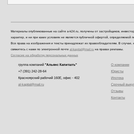
Материалы опубликованные на сайте a-k24.ru, получены от застройщиков, инвест
характер, и ни при каких условиях не является публичной офертой, определяемой 
Все права на изображения и тексты принадлежат их правообладателям. В случае, 
свяжитесь с нами по электронной почте
al-kapital@mail.ru
на правах рекламы.
Согласие на обработку персональных данных
группа компаний
"Альянс Капиталъ"
О компании
+7 (391) 242-28-64
Юристы
Красноярский рабочий 160E, офис - 402
Ипотека
al-kapital@mail.ru
Срочный выку
Отзывы
Контакты