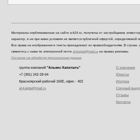
Материалы опубликованные на сайте a-k24.ru, получены от застройщиков, инвест
характер, и ни при каких условиях не является публичной офертой, определяемой 
Все права на изображения и тексты принадлежат их правообладателям. В случае, 
свяжитесь с нами по электронной почте
al-kapital@mail.ru
на правах рекламы.
Согласие на обработку персональных данных
группа компаний
"Альянс Капиталъ"
О компании
+7 (391) 242-28-64
Юристы
Красноярский рабочий 160E, офис - 402
Ипотека
al-kapital@mail.ru
Срочный выку
Отзывы
Контакты