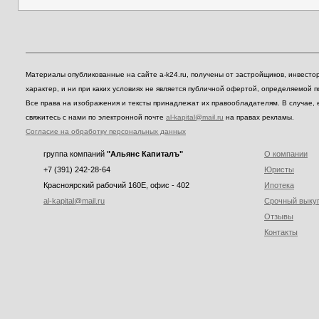
Материалы опубликованные на сайте a-k24.ru, получены от застройщиков, инвест
характер, и ни при каких условиях не является публичной офертой, определяемой 
Все права на изображения и тексты принадлежат их правообладателям. В случае, 
свяжитесь с нами по электронной почте
al-kapital@mail.ru
на правах рекламы.
Согласие на обработку персональных данных
группа компаний
"Альянс Капиталъ"
О компании
+7 (391) 242-28-64
Юристы
Красноярский рабочий 160E, офис - 402
Ипотека
al-kapital@mail.ru
Срочный выку
Отзывы
Контакты