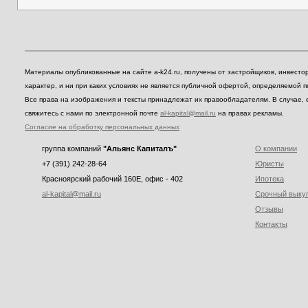
Материалы опубликованные на сайте a-k24.ru, получены от застройщиков, инвест
характер, и ни при каких условиях не является публичной офертой, определяемой 
Все права на изображения и тексты принадлежат их правообладателям. В случае, 
свяжитесь с нами по электронной почте
al-kapital@mail.ru
на правах рекламы.
Согласие на обработку персональных данных
группа компаний
"Альянс Капиталъ"
О компании
+7 (391) 242-28-64
Юристы
Красноярский рабочий 160E, офис - 402
Ипотека
al-kapital@mail.ru
Срочный выку
Отзывы
Контакты