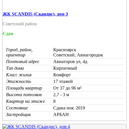
ЖК SCANDIS (Скандис), дом 3
Советский район
Сдан
Город, район,
Красноярск
ориентир
Советский, Авиагородок
Почтовый адрес
Авиаторов ул, 4д
Тип дома
Кирпичный
Класс жилья
Комфорт
Этажность
17 этажей
Площади квартир
От 37 до 96 м²
Высота потолков
2,7 - 3 м
Квартир на этаже
8
Состояние
Cдана ноя. 2019
Застройщик
АРБАН