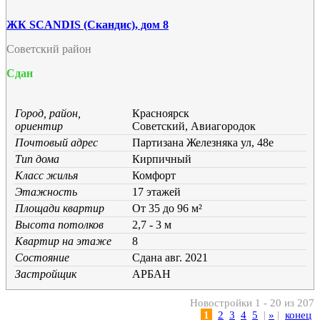
ЖК SCANDIS (Скандис), дом 8
Советский район
Сдан
Город, район,
Красноярск
ориентир
Советский, Авиагородок
Почтовый адрес
Партизана Железняка ул, 48е
Тип дома
Кирпичный
Класс жилья
Комфорт
Этажность
17 этажей
Площади квартир
От 35 до 96 м²
Высота потолков
2,7 - 3 м
Квартир на этаже
8
Состояние
Cдана авг. 2021
Застройщик
АРБАН
Новостройки 1 - 20 из 207
1
2
3
4
5
|
»
|
конец