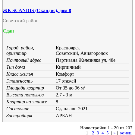
ЖК SCANDIS (Скандис), дом 8
Советский район
Сдан
Город, район,
Красноярск
ориентир
Советский, Авиагородок
Почтовый адрес
Партизана Железняка ул, 48е
Тип дома
Кирпичный
Класс жилья
Комфорт
Этажность
17 этажей
Площади квартир
От 35 до 96 м²
Высота потолков
2,7 - 3 м
Квартир на этаже
8
Состояние
Cдана авг. 2021
Застройщик
АРБАН
Новостройки 1 - 20 из 207
1
2
3
4
5
|
»
|
конец