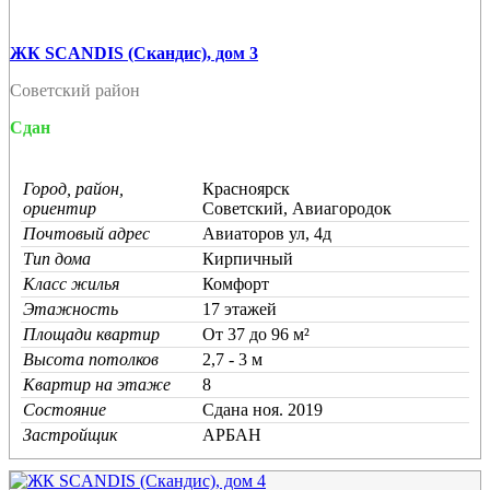
ЖК SCANDIS (Скандис), дом 3
Советский район
Сдан
Город, район,
Красноярск
ориентир
Советский, Авиагородок
Почтовый адрес
Авиаторов ул, 4д
Тип дома
Кирпичный
Класс жилья
Комфорт
Этажность
17 этажей
Площади квартир
От 37 до 96 м²
Высота потолков
2,7 - 3 м
Квартир на этаже
8
Состояние
Cдана ноя. 2019
Застройщик
АРБАН