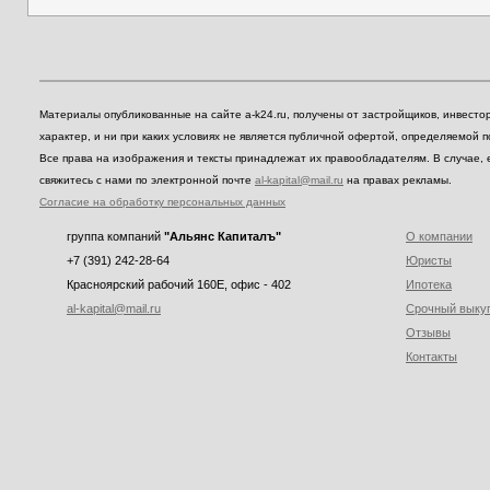
Материалы опубликованные на сайте a-k24.ru, получены от застройщиков, инвест
характер, и ни при каких условиях не является публичной офертой, определяемой 
Все права на изображения и тексты принадлежат их правообладателям. В случае, 
свяжитесь с нами по электронной почте
al-kapital@mail.ru
на правах рекламы.
Согласие на обработку персональных данных
группа компаний
"Альянс Капиталъ"
О компании
+7 (391) 242-28-64
Юристы
Красноярский рабочий 160E, офис - 402
Ипотека
al-kapital@mail.ru
Срочный выку
Отзывы
Контакты