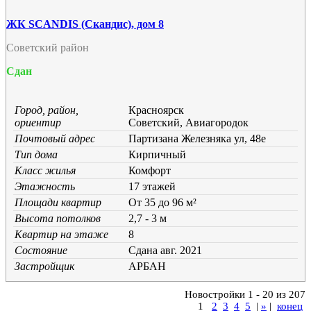
ЖК SCANDIS (Скандис), дом 8
Советский район
Сдан
Город, район,
Красноярск
ориентир
Советский, Авиагородок
Почтовый адрес
Партизана Железняка ул, 48е
Тип дома
Кирпичный
Класс жилья
Комфорт
Этажность
17 этажей
Площади квартир
От 35 до 96 м²
Высота потолков
2,7 - 3 м
Квартир на этаже
8
Состояние
Cдана авг. 2021
Застройщик
АРБАН
Новостройки 1 - 20 из 207
1
2
3
4
5
|
»
|
конец