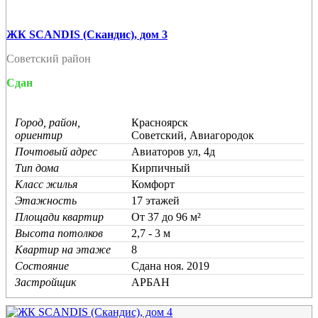
ЖК SCANDIS (Скандис), дом 3
Советский район
Сдан
Город, район,
Красноярск
ориентир
Советский, Авиагородок
Почтовый адрес
Авиаторов ул, 4д
Тип дома
Кирпичный
Класс жилья
Комфорт
Этажность
17 этажей
Площади квартир
От 37 до 96 м²
Высота потолков
2,7 - 3 м
Квартир на этаже
8
Состояние
Cдана ноя. 2019
Застройщик
АРБАН