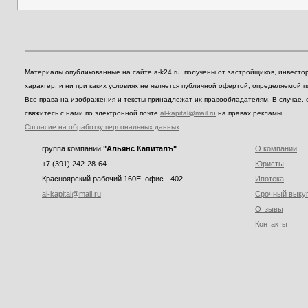
Материалы опубликованные на сайте a-k24.ru, получены от застройщиков, инвест
характер, и ни при каких условиях не является публичной офертой, определяемой 
Все права на изображения и тексты принадлежат их правообладателям. В случае, 
свяжитесь с нами по электронной почте
al-kapital@mail.ru
на правах рекламы.
Согласие на обработку персональных данных
группа компаний
"Альянс Капиталъ"
О компании
+7 (391) 242-28-64
Юристы
Красноярский рабочий 160E, офис - 402
Ипотека
al-kapital@mail.ru
Срочный выку
Отзывы
Контакты