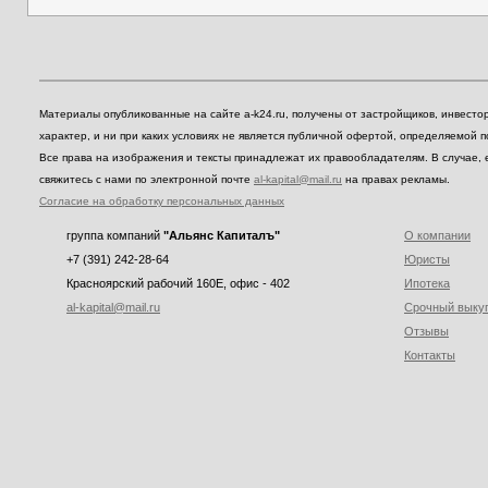
Материалы опубликованные на сайте a-k24.ru, получены от застройщиков, инвест
характер, и ни при каких условиях не является публичной офертой, определяемой 
Все права на изображения и тексты принадлежат их правообладателям. В случае, 
свяжитесь с нами по электронной почте
al-kapital@mail.ru
на правах рекламы.
Согласие на обработку персональных данных
группа компаний
"Альянс Капиталъ"
О компании
+7 (391) 242-28-64
Юристы
Красноярский рабочий 160E, офис - 402
Ипотека
al-kapital@mail.ru
Срочный выку
Отзывы
Контакты