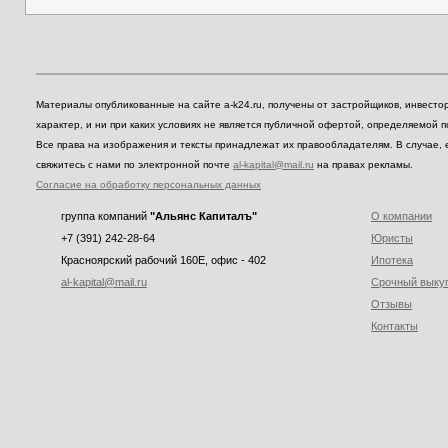
Материалы опубликованные на сайте a-k24.ru, получены от застройщиков, инвест
характер, и ни при каких условиях не является публичной офертой, определяемой 
Все права на изображения и тексты принадлежат их правообладателям. В случае, 
свяжитесь с нами по электронной почте
al-kapital@mail.ru
на правах рекламы.
Согласие на обработку персональных данных
группа компаний
"Альянс Капиталъ"
О компании
+7 (391) 242-28-64
Юристы
Красноярский рабочий 160E, офис - 402
Ипотека
al-kapital@mail.ru
Срочный выку
Отзывы
Контакты