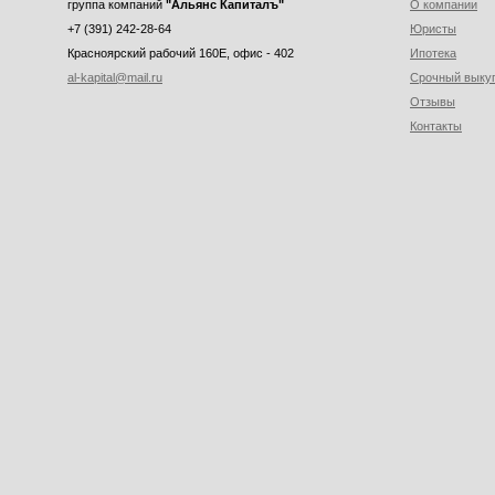
группа компаний
"Альянс Капиталъ"
О компании
+7 (391) 242-28-64
Юристы
Красноярский рабочий 160E, офис - 402
Ипотека
al-kapital@mail.ru
Срочный выку
Отзывы
Контакты