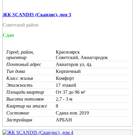
ЖК SCANDIS (Скандис), дом 3
Советский район
Сдан
Город, район,
Красноярск
ориентир
Советский, Авиагородок
Почтовый адрес
Авиаторов ул, 4д
Тип дома
Кирпичный
Класс жилья
Комфорт
Этажность
17 этажей
Площади квартир
От 37 до 96 м²
Высота потолков
2,7 - 3 м
Квартир на этаже
8
Состояние
Cдана ноя. 2019
Застройщик
АРБАН