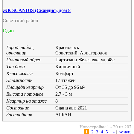
ЖК SCANDIS (Скандис), дом 8
Советский район
Сдан
Город, район,
Красноярск
ориентир
Советский, Авиагородок
Почтовый адрес
Партизана Железняка ул, 48е
Тип дома
Кирпичный
Класс жилья
Комфорт
Этажность
17 этажей
Площади квартир
От 35 до 96 м²
Высота потолков
2,7 - 3 м
Квартир на этаже
8
Состояние
Cдана авг. 2021
Застройщик
АРБАН
Новостройки 1 - 20 из 207
1
2
3
4
5
|
»
|
конец