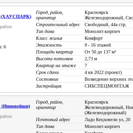
Город, район,
Красноярск
 (ХАУСПАРК)
ориентир
Железнодорожный, Св
Строительный адрес
Свободный, 44а стр.
район
Тип дома
Монолит-кирпич
Класс жилья
Комфорт
Этажность
9 - 16 этажей
: 6
Площади квартир
От 50 до 137 м²
Высота потолков
2,73 м
Квартир на этаже
7
Срок сдачи
4 кв 2022 (проект)
Состояние
Возведение верхних эт
Застройщик
СИБСПЕЦМОНТАЖ
Город, район,
Красноярск
(Инновейшн)
ориентир
Железнодорожный, Ник
(Железнодорожный)
район
Почтовый адрес
Ладо Кецховели ул, 20
Тип дома
Монолит-кирпич