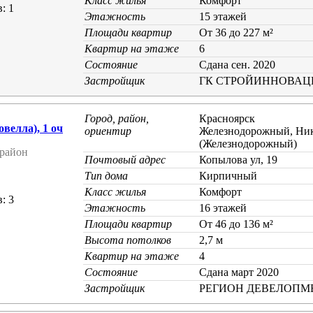
Класс жилья
Комфорт
: 1
Этажность
15 этажей
Площади квартир
От 36 до 227 м²
Квартир на этаже
6
Состояние
Cдана сен. 2020
Застройщик
ГК СТРОЙИННОВАЦ
Город, район,
Красноярск
елла), 1 оч
ориентир
Железнодорожный, Ник
(Железнодорожный)
район
Почтовый адрес
Копылова ул, 19
Тип дома
Кирпичный
Класс жилья
Комфорт
: 3
Этажность
16 этажей
Площади квартир
От 46 до 136 м²
Высота потолков
2,7 м
Квартир на этаже
4
Состояние
Cдана март 2020
Застройщик
РЕГИОН ДЕВЕЛОПМ