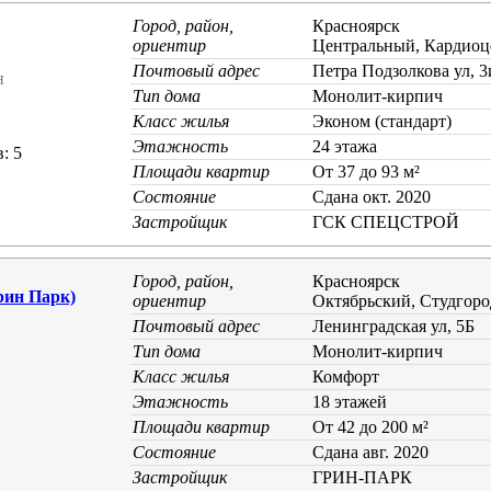
Город, район,
Красноярск
ориентир
Центральный, Кардиоц
Почтовый адрес
Петра Подзолкова ул, 3
н
Тип дома
Монолит-кирпич
Класс жилья
Эконом (стандарт)
Этажность
24 этажа
: 5
Площади квартир
От 37 до 93 м²
Состояние
Cдана окт. 2020
Застройщик
ГСК СПЕЦСТРОЙ
Город, район,
Красноярск
рин Парк)
ориентир
Октябрьский, Студгоро
Почтовый адрес
Ленинградская ул, 5Б
Тип дома
Монолит-кирпич
Класс жилья
Комфорт
Этажность
18 этажей
Площади квартир
От 42 до 200 м²
Состояние
Cдана авг. 2020
Застройщик
ГРИН-ПАРК