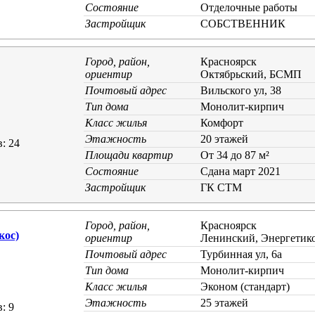
Состояние
Отделочные работы
Застройщик
СОБСТВЕННИК
Город, район,
Красноярск
ориентир
Октябрьский, БСМП
Почтовый адрес
Вильского ул, 38
Тип дома
Монолит-кирпич
Класс жилья
Комфорт
Этажность
20 этажей
: 24
Площади квартир
От 34 до 87 м²
Состояние
Cдана март 2021
Застройщик
ГК СТМ
Город, район,
Красноярск
кос)
ориентир
Ленинский, Энергетик
Почтовый адрес
Турбинная ул, 6а
Тип дома
Монолит-кирпич
Класс жилья
Эконом (стандарт)
Этажность
25 этажей
: 9