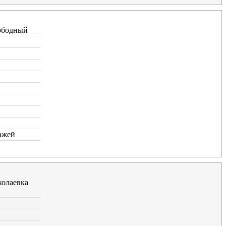
ободный
ажей
олаевка