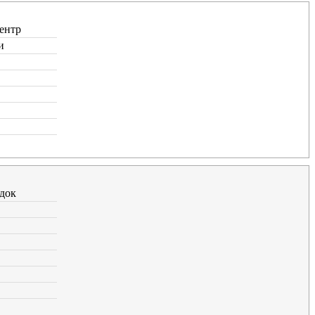
ентр
и
док