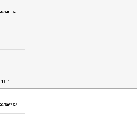
олаевка
ЕНТ
олаевка