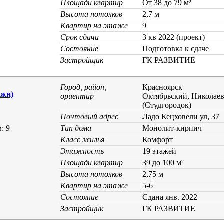
Площади квартир
От 38 до 79 м²
Высота потолков
2,7 м
Квартир на этаже
9
Срок сдачи
3 кв 2022 (проект)
Состояние
Подготовка к сдаче
Застройщик
ГК РАЗВИТИЕ
Город, район,
Красноярск
жн)
ориентир
Октябрьский, Николае
(Студгородок)
Почтовый адрес
Ладо Кецховели ул, 37
: 9
Тип дома
Монолит-кирпич
Класс жилья
Комфорт
Этажность
19 этажей
Площади квартир
39 до 100 м²
Высота потолков
2,75 м
Квартир на этаже
5-6
Состояние
Cдана янв. 2022
Застройщик
ГК РАЗВИТИЕ