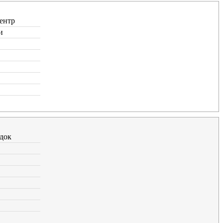
ентр
и
док