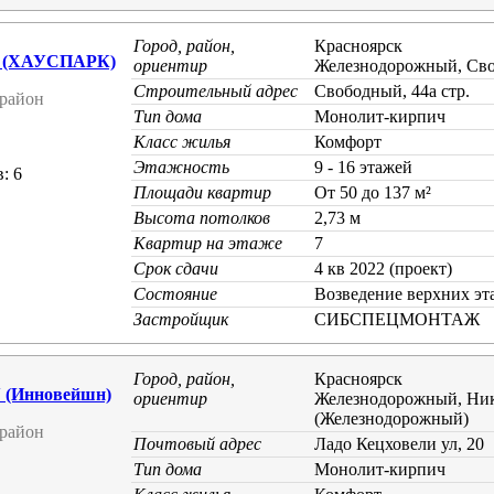
Город, район,
Красноярск
 (ХАУСПАРК)
ориентир
Железнодорожный, Св
Строительный адрес
Свободный, 44а стр.
район
Тип дома
Монолит-кирпич
Класс жилья
Комфорт
Этажность
9 - 16 этажей
: 6
Площади квартир
От 50 до 137 м²
Высота потолков
2,73 м
Квартир на этаже
7
Срок сдачи
4 кв 2022 (проект)
Состояние
Возведение верхних эт
Застройщик
СИБСПЕЦМОНТАЖ
Город, район,
Красноярск
(Инновейшн)
ориентир
Железнодорожный, Ник
(Железнодорожный)
район
Почтовый адрес
Ладо Кецховели ул, 20
Тип дома
Монолит-кирпич