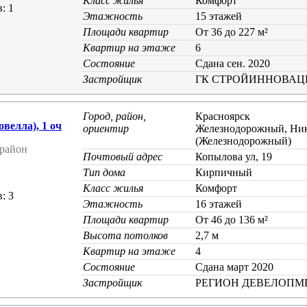
Класс жилья
Комфорт
: 1
Этажность
15 этажей
Площади квартир
От 36 до 227 м²
Квартир на этаже
6
Состояние
Cдана сен. 2020
Застройщик
ГК СТРОЙИННОВАЦ
Город, район,
Красноярск
елла), 1 оч
ориентир
Железнодорожный, Ник
(Железнодорожный)
район
Почтовый адрес
Копылова ул, 19
Тип дома
Кирпичный
Класс жилья
Комфорт
: 3
Этажность
16 этажей
Площади квартир
От 46 до 136 м²
Высота потолков
2,7 м
Квартир на этаже
4
Состояние
Cдана март 2020
Застройщик
РЕГИОН ДЕВЕЛОПМ