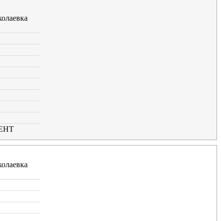
олаевка
ЕНТ
олаевка