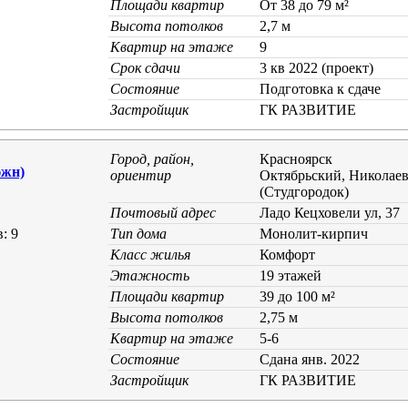
Площади квартир
От 38 до 79 м²
Высота потолков
2,7 м
Квартир на этаже
9
Срок сдачи
3 кв 2022 (проект)
Состояние
Подготовка к сдаче
Застройщик
ГК РАЗВИТИЕ
Город, район,
Красноярск
жн)
ориентир
Октябрьский, Николае
(Студгородок)
Почтовый адрес
Ладо Кецховели ул, 37
: 9
Тип дома
Монолит-кирпич
Класс жилья
Комфорт
Этажность
19 этажей
Площади квартир
39 до 100 м²
Высота потолков
2,75 м
Квартир на этаже
5-6
Состояние
Cдана янв. 2022
Застройщик
ГК РАЗВИТИЕ