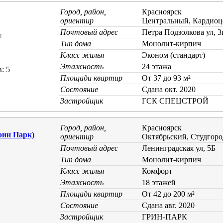
Город, район,
Красноярск
ориентир
Центральный, Кардиоц
Почтовый адрес
Петра Подзолкова ул, 3
н
Тип дома
Монолит-кирпич
Класс жилья
Эконом (стандарт)
Этажность
24 этажа
: 5
Площади квартир
От 37 до 93 м²
Состояние
Cдана окт. 2020
Застройщик
ГСК СПЕЦСТРОЙ
Город, район,
Красноярск
рин Парк)
ориентир
Октябрьский, Студгоро
Почтовый адрес
Ленинградская ул, 5Б
Тип дома
Монолит-кирпич
Класс жилья
Комфорт
Этажность
18 этажей
Площади квартир
От 42 до 200 м²
Состояние
Cдана авг. 2020
Застройщик
ГРИН-ПАРК