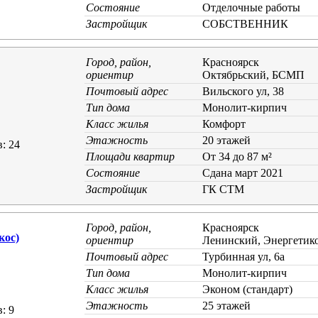
Состояние
Отделочные работы
Застройщик
СОБСТВЕННИК
Город, район,
Красноярск
ориентир
Октябрьский, БСМП
Почтовый адрес
Вильского ул, 38
Тип дома
Монолит-кирпич
Класс жилья
Комфорт
Этажность
20 этажей
: 24
Площади квартир
От 34 до 87 м²
Состояние
Cдана март 2021
Застройщик
ГК СТМ
Город, район,
Красноярск
кос)
ориентир
Ленинский, Энергетик
Почтовый адрес
Турбинная ул, 6а
Тип дома
Монолит-кирпич
Класс жилья
Эконом (стандарт)
Этажность
25 этажей
: 9