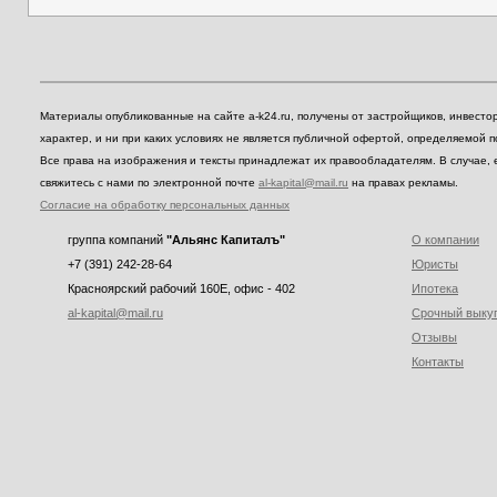
Материалы опубликованные на сайте a-k24.ru, получены от застройщиков, инвест
характер, и ни при каких условиях не является публичной офертой, определяемой 
Все права на изображения и тексты принадлежат их правообладателям. В случае, 
свяжитесь с нами по электронной почте
al-kapital@mail.ru
на правах рекламы.
Согласие на обработку персональных данных
группа компаний
"Альянс Капиталъ"
О компании
+7 (391) 242-28-64
Юристы
Красноярский рабочий 160E, офис - 402
Ипотека
al-kapital@mail.ru
Срочный выку
Отзывы
Контакты