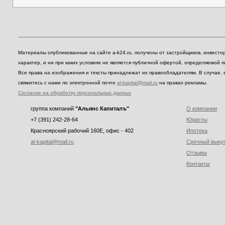
Материалы опубликованные на сайте a-k24.ru, получены от застройщиков, инвест
характер, и ни при каких условиях не является публичной офертой, определяемой 
Все права на изображения и тексты принадлежат их правообладателям. В случае, 
свяжитесь с нами по электронной почте
al-kapital@mail.ru
на правах рекламы.
Согласие на обработку персональных данных
группа компаний
"Альянс Капиталъ"
О компании
+7 (391) 242-28-64
Юристы
Красноярский рабочий 160E, офис - 402
Ипотека
al-kapital@mail.ru
Срочный выку
Отзывы
Контакты