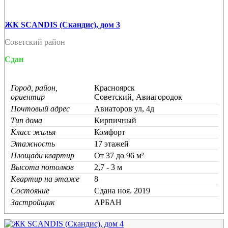
ЖК SCANDIS (Скандис), дом 3
Советский район
Сдан
Город, район,
Красноярск
ориентир
Советский, Авиагородок
Почтовый адрес
Авиаторов ул, 4д
Тип дома
Кирпичный
Класс жилья
Комфорт
Этажность
17 этажей
Площади квартир
От 37 до 96 м²
Высота потолков
2,7 - 3 м
Квартир на этаже
8
Состояние
Cдана ноя. 2019
Застройщик
АРБАН