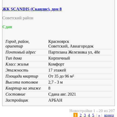
ЖК SCANDIS (Скандис), дом 8
Советский район
Сдан
Город, район,
Красноярск
ориентир
Советский, Авиагородок
Почтовый адрес
Партизана Железняка ул, 48е
Тип дома
Кирпичный
Класс жилья
Комфорт
Этажность
17 этажей
Площади квартир
От 35 до 96 м²
Высота потолков
2,7 - 3 м
Квартир на этаже
8
Состояние
Cдана авг. 2021
Застройщик
АРБАН
Новостройки 1 - 20 из 207
1
2
3
4
5
|
»
|
конец