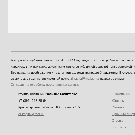
Материалы опубликованные на сайте a-k24.ru, получены от застройщиков, инвест
характер, и ни при каких условиях не является публичной офертой, определяемой 
Все права на изображения и тексты принадлежат их правообладателям. В случае, 
свяжитесь с нами по электронной почте
al-kapital@mail.ru
на правах рекламы.
Согласие на обработку персональных данных
группа компаний
"Альянс Капиталъ"
О компании
+7 (391) 242-28-64
Юристы
Красноярский рабочий 160E, офис - 402
Ипотека
al-kapital@mail.ru
Срочный выку
Отзывы
Контакты